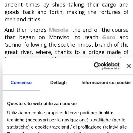
ancient times by ships taking their cargo and
goods back and forth, making the fortunes of
men and cities.
And then there’s
Mesola
, the end of the course
that began on Monviso, to reach
Goro
and
Gorino, following the southernmost branch of the
great river, where, thanks to a bridge made of
boats, it is possible to cross into a timeless
landscape. Discovering the
territory of the
Po
Delta Park
and
Pomposa Abbey
, the magic of
Comacchio and the charm of its valleys
, as far
Consenso
Dettagli
Informazioni sui cookie
as the ancient bed of the Po in Primaro, on which
the waters of the Rhine now flow to the sea, truly
is a wonderful spectacle.
Questo sito web utilizza i cookie
Utilizziamo cookie propri e di terze parti per finalità:
tecniche (necessari per la navigazione), analitiche (per le
statistiche) e cookie traccianti / di profilazione (relativi alle