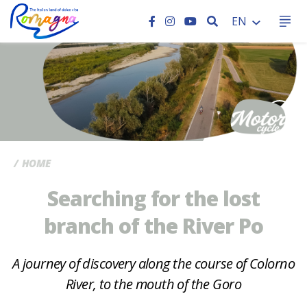
SEARCH
EN
CC
HOME
Searching for the lost
branch of the River Po
A journey of discovery along the course of Colorno
River, to the mouth of the Goro