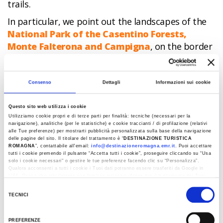
trails.
In particular, we point out the landscapes of the
National Park of the Casentino Forests,
Monte Falterona and Campigna
, on the border
between Tuscany and Romagna, capable of giving
unforgettable moments enveloped in the white
and icy blanket of winter.
Consenso
Dettagli
Informazioni sui cookie
Here from
Passo Calla
to
Monte Falco
, from
Questo sito web utilizza i cookie
Passo Peschiera
to that of
Valbura
, from the
Utilizziamo cookie propri e di terze parti per finalità: tecniche (necessari per la
Muraglione
to
Monte Busca
, there are many
navigazione), analitiche (per le statistiche) e cookie traccianti / di profilazione (relativi
alle Tue preferenze) per mostrarti pubblicità personalizzata sulla base della navigazione
places on the Tuscan-Romagna ridge where you
delle pagine del sito. Il titolare del trattamento è “
DESTINAZIONE TURISTICA
ROMAGNA
”, contattabile all'email:
info@destinazioneromagna.emr.it
. Puoi accettare
can try your hand at adventurous snowshoeing
tutti i cookie premendo il pulsante “Accetta tutti i cookie”, proseguire cliccando su “Usa
walks.
solo i cookie necessari" o gestire le tue preferenze facendo clic su “Personalizza”.
Qualora acconsenti a tutti i cookie i Tuoi dati potranno essere trasferiti da Google in
USA, Paese che attualmente non fornisce garanzie idonee per il trattamento dei Tuoi
The same is true for the area of
Monte Fumaiolo
dati. Google ha dichiarato l’implementazione di misure supplementari di sicurezza a
Selezione
and the
Simone and Simoncello Park
with many
Tutela dei navigatori, che abbiamo valutato essere sufficienti.
TECNICI
del
paths and excursions organised by local
Al fine di revocare il consenso prestato e visualizzare le informazioni complete sul
consenso
trattamento dati clicca qui:
Cookie Policy
associations.
PREFERENZE