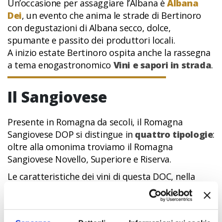
Un’occasione per assaggiare l’Albana è
Albana
Dei
, un evento che anima le strade di Bertinoro
con degustazioni di Albana secco, dolce,
spumante e passito dei produttori locali.
A inizio estate Bertinoro ospita anche la rassegna
a tema enogastronomico
Vini e sapori in strada
.
Il Sangiovese
Presente in Romagna da secoli, il Romagna
Sangiovese DOP si distingue in
quattro tipologie
:
oltre alla omonima troviamo il Romagna
Sangiovese Novello, Superiore e Riserva.
Le caratteristiche dei vini di questa DOC, nella
quale l'uva Sangiovese di Romagna deve essere
presente in una percentuale minima dell’85%,
sono il
colore rosso rubino con riflessi violacei
,