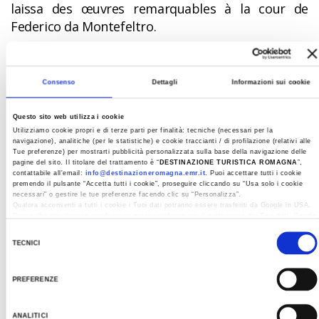
laissa des œuvres remarquables à la cour de
Federico da Montefeltro.
Enfin, en traversant les paysages presque
irréels du Mont Altavelio, nous revenons à
Consenso
Dettagli
Informazioni sui cookie
notre point de départ : la ville millénaire
de
Rimini
.
Questo sito web utilizza i cookie
Utilizziamo cookie propri e di terze parti per finalità: tecniche (necessari per la
navigazione), analitiche (per le statistiche) e cookie traccianti / di profilazione (relativi alle
Tue preferenze) per mostrarti pubblicità personalizzata sulla base della navigazione delle
pagine del sito. Il titolare del trattamento è “
DESTINAZIONE TURISTICA ROMAGNA
”,
contattabile all'email:
info@destinazioneromagna.emr.it
. Puoi accettare tutti i cookie
premendo il pulsante “Accetta tutti i cookie”, proseguire cliccando su “Usa solo i cookie
necessari" o gestire le tue preferenze facendo clic su “Personalizza”.
Qualora acconsenti a tutti i cookie i Tuoi dati potranno essere trasferiti da Google in USA,
Paese che attualmente non fornisce garanzie idonee per il trattamento dei Tuoi dati. Google
ha dichiarato l’implementazione di misure supplementari di sicurezza a Tutela dei
Selezione
navigatori, che abbiamo valutato essere sufficienti.
TECNICI
del
Al fine di revocare il consenso prestato e visualizzare le informazioni complete sul
consenso
trattamento dati clicca qui:
Cookie Policy
PREFERENZE
ANALITICI