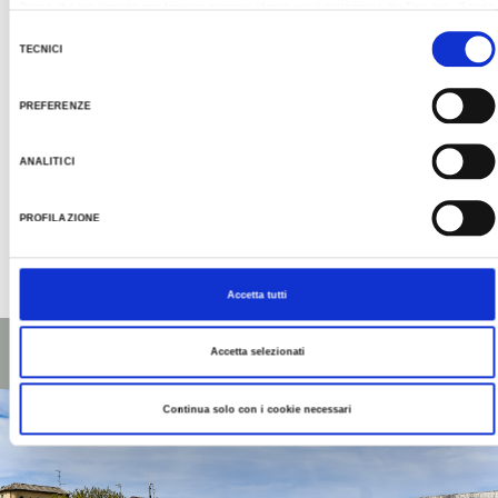
Paese che attualmente non fornisce garanzie idonee per il trattamento dei Tuoi dati. Google
ha dichiarato l’implementazione di misure supplementari di sicurezza a Tutela dei
Selezione
navigatori, che abbiamo valutato essere sufficienti.
TECNICI
del
Al fine di revocare il consenso prestato e visualizzare le informazioni complete sul
consenso
trattamento dati clicca qui:
Cookie Policy
PREFERENZE
ANALITICI
Clicca qui per tutti gli
PROFILAZIONE
approfondimenti
Ultimo aggiornamento 06/10/2021
Accetta tutti
Accetta selezionati
Continua solo con i cookie necessari