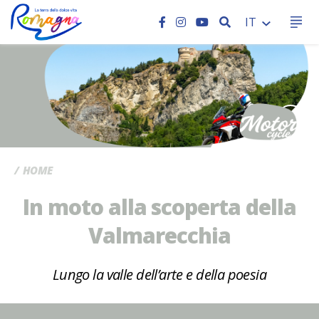
CERCA
IT
CC
HOME
In moto alla scoperta della
Valmarecchia
Lungo la valle dell’arte e della poesia