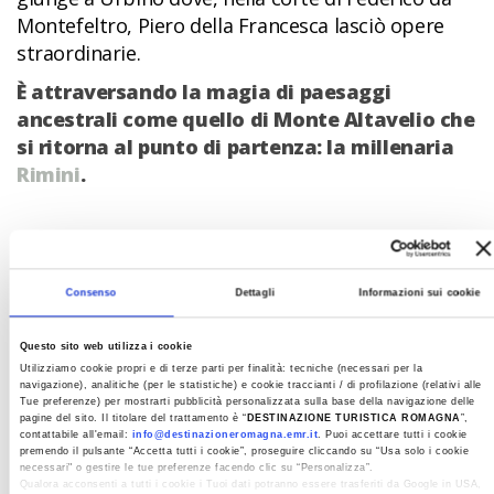
Montefeltro, Piero della Francesca lasciò opere
straordinarie.
È attraversando la magia di paesaggi
ancestrali come quello di Monte Altavelio che
si ritorna al punto di partenza: la millenaria
Rimini
.
Consenso
Dettagli
Informazioni sui cookie
Questo sito web utilizza i cookie
Utilizziamo cookie propri e di terze parti per finalità: tecniche (necessari per la
navigazione), analitiche (per le statistiche) e cookie traccianti / di profilazione (relativi alle
Tue preferenze) per mostrarti pubblicità personalizzata sulla base della navigazione delle
pagine del sito. Il titolare del trattamento è “
DESTINAZIONE TURISTICA ROMAGNA
”,
contattabile all'email:
info@destinazioneromagna.emr.it
. Puoi accettare tutti i cookie
premendo il pulsante “Accetta tutti i cookie”, proseguire cliccando su “Usa solo i cookie
necessari" o gestire le tue preferenze facendo clic su “Personalizza”.
Qualora acconsenti a tutti i cookie i Tuoi dati potranno essere trasferiti da Google in USA,