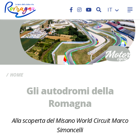
CERCA
IT
CC
HOME
Gli autodromi della
Romagna
Alla scoperta del Misano World Circuit Marco
Simoncelli