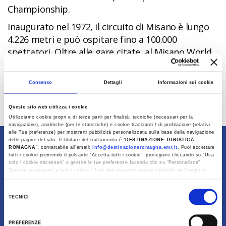
Championship.
Inaugurato nel 1972, il circuito di Misano è lungo
4.226 metri e può ospitare fino a 100.000
spettatori. Oltre alle gare citate, al Misano World
Circuit si tengono eventi anche per le quattro
ruote come il Blancpain GT Series Sprint Cup e il
Consenso
Dettagli
Informazioni sui cookie
Gran Prix Truck, dedicato ai camion.
Questo sito web utilizza i cookie
Utilizziamo cookie propri e di terze parti per finalità: tecniche (necessari per la
Ultimo aggiornamento 10/04/2024
navigazione), analitiche (per le statistiche) e cookie traccianti / di profilazione (relativi
alle Tue preferenze) per mostrarti pubblicità personalizzata sulla base della navigazione
delle pagine del sito. Il titolare del trattamento è “
DESTINAZIONE TURISTICA
Contenuti di proprietà di Destinazione Turistica
ROMAGNA
”, contattabile all'email:
info@destinazioneromagna.emr.it
. Puoi accettare
tutti i cookie premendo il pulsante “Accetta tutti i cookie”, proseguire cliccando su “Usa
Romagna
solo i cookie necessari" o gestire le tue preferenze facendo clic su “Personalizza”.
Qualora acconsenti a tutti i cookie i Tuoi dati potranno essere trasferiti da Google in
USA, Paese che attualmente non fornisce garanzie idonee per il trattamento dei Tuoi
dati. Google ha dichiarato l’implementazione di misure supplementari di sicurezza a
Selezione
Tutela dei navigatori, che abbiamo valutato essere sufficienti.
TECNICI
del
Al fine di revocare il consenso prestato e visualizzare le informazioni complete sul
consenso
trattamento dati clicca qui:
Cookie Policy
PREFERENZE