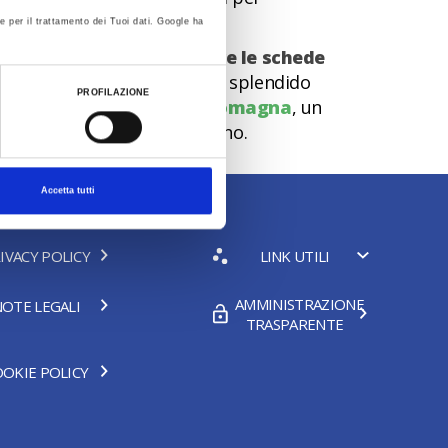
ive aree verdi.
e per il trattamento dei Tuoi dati. Google ha
e esigenze, basta
consultare le schede
 dei Gessi
, all'interno dello splendido
PROFILAZIONE
a lingua italiana e la
Via Romagna
, un
hio a San Giovanni Marignano.
Accetta tutti
IVACY POLICY
LINK UTILI
AMMINISTRAZIONE
OTE LEGALI
TRASPARENTE
OKIE POLICY