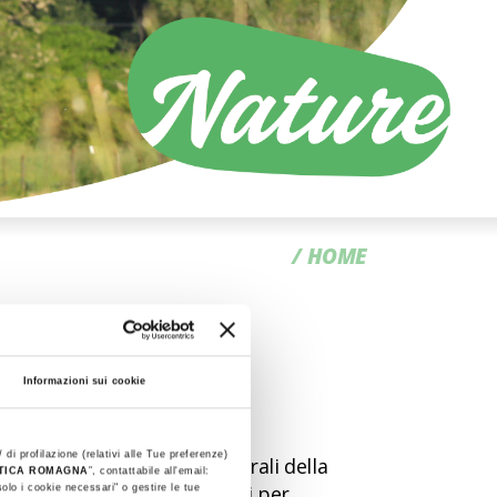
CC
HOME
magna
Informazioni sui cookie
rchitettoniche della Romagna
 di profilazione (relativi alle Tue preferenze)
i parchi e delle riserve naturali della
STICA ROMAGNA
”, contattabile all'email:
icletta, e si è subito pronti per
olo i cookie necessari" o gestire le tue