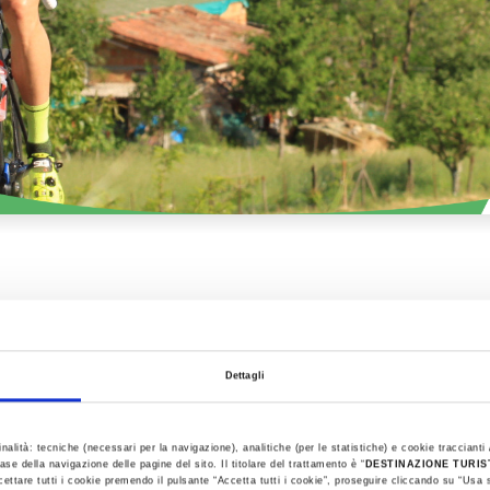
iclovie in Ro
Dettagli
 delle bellezze naturalistiche, ambientali, storiche e a
inalità: tecniche (necessari per la navigazione), analitiche (per le statistiche) e cookie traccianti /
t all’aria aperta diversi percorsi ciclabili all’interno de
ase della navigazione delle pagine del sito. Il titolare del trattamento è “
DESTINAZIONE TURI
tain bike, un’e-bike o in alcuni casi su una normale bic
cettare tutti i cookie premendo il pulsante “Accetta tutti i cookie”, proseguire cliccando su “Usa s