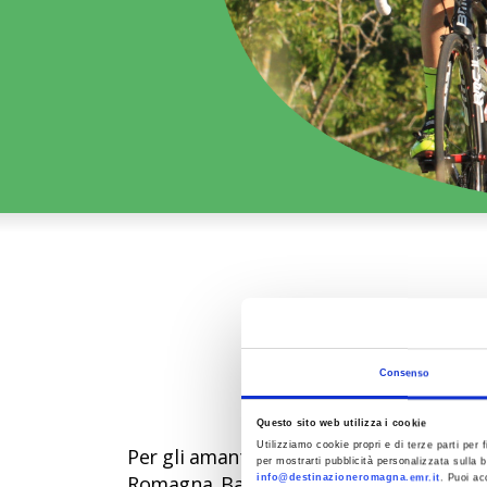
Le C
Consenso
In bicicletta alla scoperta
Questo sito web utilizza i cookie
Utilizziamo cookie propri e di terze parti per f
Per gli amanti delle due ruote e dello spor
per mostrarti pubblicità personalizzata sulla b
Romagna. Basta salire in sella a una moun
info@destinazioneromagna.emr.it
. Puoi ac