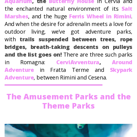
Aquarium
, the
Butterfly House
in Cervia and
the enchanted natural environment of its
Salt
Marshes
, and the huge
Ferris Wheel in Rimini
.
And when the desire for adrenalin meets a love for
outdoor living, we’ve got adventure parks,
with
trails suspended between trees, rope
bridges, breath-taking descents on pulleys
and the list goes on!
There are three such parks
in Romagna:
CerviAvventura
,
Around
Adventure
in Fratta Terme and
Skypark
Adventure
, between Rimini and Cesena.
The Amusement Parks and the
Theme Parks