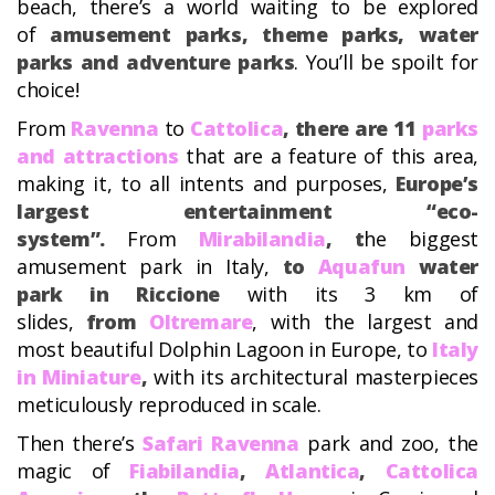
beach, there’s a world waiting to be explored
of
amusement parks, theme parks, water
parks and adventure parks
. You’ll be spoilt for
choice!
From
Ravenna
to
Cattolica
, there are 11
parks
and attractions
that are a feature of this area,
making it, to all intents and purposes,
Europe’s
largest entertainment “eco-
system”.
From
Mirabilandia
, t
he biggest
amusement park in Italy,
to
Aquafun
water
park in Riccione
with its 3 km of
slides,
from
Oltremare
, with the largest and
most beautiful Dolphin Lagoon in Europe, to
Italy
in Miniature
,
with its architectural masterpieces
meticulously reproduced in scale.
Then there’s
Safari Ravenna
park and zoo, the
magic of
Fiabilandia
,
Atlantica
,
Cattolica