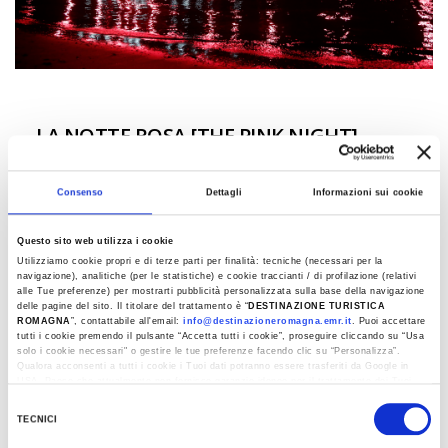
LA NOTTE ROSA [THE PINK NIGHT]
At the beginning of the summer the Pink festival takes
Consenso
Dettagli
Informazioni sui cookie
over the entire Adriatic Riviera with its cheerful and
engaging atmosphere
Questo sito web utilizza i cookie
Utilizziamo cookie propri e di terze parti per finalità: tecniche (necessari per la
Read more
navigazione), analitiche (per le statistiche) e cookie traccianti / di profilazione (relativi
alle Tue preferenze) per mostrarti pubblicità personalizzata sulla base della navigazione
delle pagine del sito. Il titolare del trattamento è “
DESTINAZIONE TURISTICA
ROMAGNA
”, contattabile all'email:
info@destinazioneromagna.emr.it
. Puoi accettare
tutti i cookie premendo il pulsante “Accetta tutti i cookie”, proseguire cliccando su “Usa
solo i cookie necessari" o gestire le tue preferenze facendo clic su “Personalizza”.
Qualora acconsenti a tutti i cookie i Tuoi dati potranno essere trasferiti da Google in
USA, Paese che attualmente non fornisce garanzie idonee per il trattamento dei Tuoi
dati. Google ha dichiarato l’implementazione di misure supplementari di sicurezza a
Last update 02/05/2023
Selezione
Tutela dei navigatori, che abbiamo valutato essere sufficienti.
TECNICI
del
Al fine di revocare il consenso prestato e visualizzare le informazioni complete sul