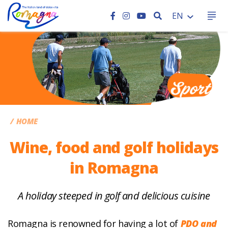
SEARCH
EN
CC
HOME
Wine, food and golf holidays
in Romagna
A holiday steeped in golf and delicious cuisine
Romagna is renowned for having a lot of
PDO and