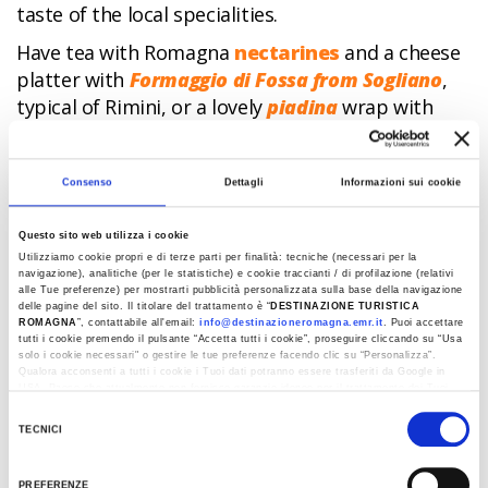
taste of the local specialities.
Have tea with Romagna
nectarines
and a cheese
platter with
Formaggio di Fossa from Sogliano
,
typical of Rimini, or a lovely
piadina
wrap with
squacquerone cheese
from one of the kiosks
dotted throughout Romagna.
Consenso
Dettagli
Informazioni sui cookie
Two of the area’s food museums not to be missed
are
Casa Artusi
, dedicated to the father of Italian
Questo sito web utilizza i cookie
cuisine, Pellegrino Artusi, and the Museo del Sale
Utilizziamo cookie propri e di terze parti per finalità: tecniche (necessari per la
navigazione), analitiche (per le statistiche) e cookie traccianti / di profilazione (relativi
di
Cervia
, to discover why the salt here is called
alle Tue preferenze) per mostrarti pubblicità personalizzata sulla base della navigazione
sweet.
delle pagine del sito. Il titolare del trattamento è “
DESTINAZIONE TURISTICA
ROMAGNA
”, contattabile all'email:
info@destinazioneromagna.emr.it
. Puoi accettare
tutti i cookie premendo il pulsante “Accetta tutti i cookie”, proseguire cliccando su “Usa
Less than 50 km from Bologna, Argenta Golf Club,
solo i cookie necessari" o gestire le tue preferenze facendo clic su “Personalizza”.
Golf Club A. Fava Cento, Cus Ferrara Golf, Golf
Qualora acconsenti a tutti i cookie i Tuoi dati potranno essere trasferiti da Google in
USA, Paese che attualmente non fornisce garanzie idonee per il trattamento dei Tuoi
Club Ca’ Laura in Ferrara offer the chance to try
dati. Google ha dichiarato l’implementazione di misure supplementari di sicurezza a
Selezione
Tutela dei navigatori, che abbiamo valutato essere sufficienti.
delicious dishes like
pumpkin cappellacci pasta
,
TECNICI
del
risotto with green
asparagus from Altedo
, or a slice
Al fine di revocare il consenso prestato e visualizzare le informazioni complete sul
consenso
trattamento dati clicca qui:
Cookie Policy
of
salama da sugo pork sausage
.
PREFERENZE