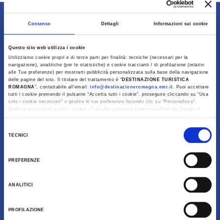
Contenuti di proprietà di Destinazione Turistica
Consenso
Dettagli
Informazioni sui cookie
Romagna
Questo sito web utilizza i cookie
Utilizziamo cookie propri e di terze parti per finalità: tecniche (necessari per la
navigazione), analitiche (per le statistiche) e cookie traccianti / di profilazione (relativi
alle Tue preferenze) per mostrarti pubblicità personalizzata sulla base della navigazione
delle pagine del sito. Il titolare del trattamento è “
DESTINAZIONE TURISTICA
ROMAGNA
”, contattabile all'email:
info@destinazioneromagna.emr.it
. Puoi accettare
tutti i cookie premendo il pulsante “Accetta tutti i cookie”, proseguire cliccando su “Usa
solo i cookie necessari" o gestire le tue preferenze facendo clic su “Personalizza”.
Qualora acconsenti a tutti i cookie i Tuoi dati potranno essere trasferiti da Google in
USA, Paese che attualmente non fornisce garanzie idonee per il trattamento dei Tuoi
dati. Google ha dichiarato l’implementazione di misure supplementari di sicurezza a
Selezione
Tutela dei navigatori, che abbiamo valutato essere sufficienti.
TECNICI
del
Download
Al fine di revocare il consenso prestato e visualizzare le informazioni complete sul
consenso
trattamento dati clicca qui:
Cookie Policy
PREFERENZE
ANALITICI
Galleria Fotografica
PROFILAZIONE