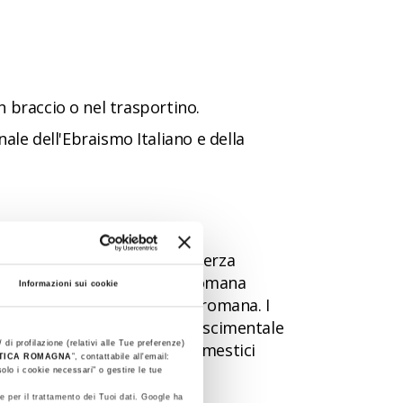
in braccio o nel trasportino.
le dell'Ebraismo Italiano e della
iore
a Alfonso I d'Este alla sua terza
 Fadieni”: reperti di epoca romana
Informazioni sui cookie
ca e sociale di una famiglia romana. I
circondato da un giardino rinascimentale
 di profilazione (relativi alle Tue preferenze)
 loro padroni. Gli animali domestici
STICA ROMAGNA
”, contattabile all'email:
na ciotola con acqua.
olo i cookie necessari" o gestire le tue
e per il trattamento dei Tuoi dati. Google ha