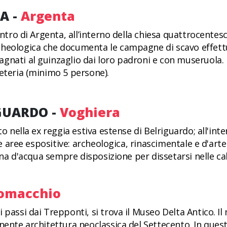
A -
Argenta
entro di Argenta, all’interno della chiesa quattrocentes
heologica che documenta le campagne di scavo effettua
gnati al guinzaglio dai loro padroni e con museruola.
eteria (minimo 5 persone).
GUARDO -
Voghiera
to nella ex reggia estiva estense di Belriguardo; all'in
tre aree espositive: archeologica, rinascimentale e d'art
lina d'acqua sempre disposizione per dissetarsi nelle ca
omacchio
 passi dai Trepponti, si trova il Museo Delta Antico. Il
nente architettura neoclassica del Settecento. In ques