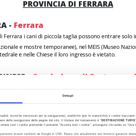
PROVINCIA DI FERRARA
RA -
Ferrara
di Ferrara i cani di piccola taglia possono entrare solo 
zionale e mostre temporanee), nel MEIS (Museo Naziona
edrale e nelle Chiese il loro ingresso è vietato.
GINESE -
Gambulaga di Portomagg
ico castello nella campagna ferrarese, regalato dal Duc
a al suo interno il Museo archeologico “Sepolcreto dei
Dettagli
 al castello, che raccontano la vita quotidiana, economi
ccettati tutti i cani di tutte le taglie. Il palazzo è 
inalità: tecniche (necessari per la navigazione), analitiche (per le statistiche) e cookie traccianti /
ve i quattro zampe possono fare delle passeggiate con i
ase della navigazione delle pagine del sito. Il titolare del trattamento è “
DESTINAZIONE TURI
i; non ci sono limitazioni, all’ingresso è disponibile u
cettare tutti i cookie premendo il pulsante “Accetta tutti i cookie”, proseguire cliccando su “Usa s
ti potranno essere trasferiti da Google in USA, Paese che attualmente non fornisce garanzie idone