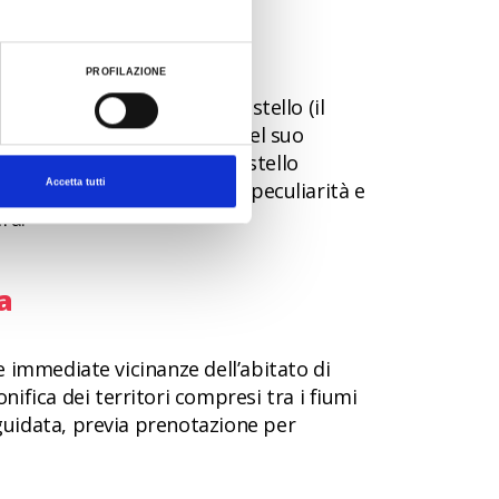
PROFILAZIONE
iani e ai vari locali del castello (il
alle caratteristiche uniche nel suo
he dista circa 7 km dal Castello
Accetta tutti
traverso cui scoprire le sue peculiarità e
ra.
a
le immediate vicinanze dell’abitato di
ifica dei territori compresi tra i fiumi
 guidata, previa prenotazione per