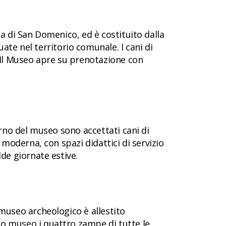
ca di San Domenico, ed è costituito dalla
te nel territorio comunale. I cani di
 Il Museo apre su prenotazione con
terno del museo sono accettati cani di
e moderna, con spazi didattici di servizio
lde giornate estive.
 museo archeologico è allestito
to museo i quattro zampe di tutte le