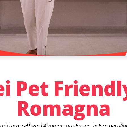
i Pet Friendl
Romagna
sei che accettano i 4 zampe: quali sono, le loro peculiari