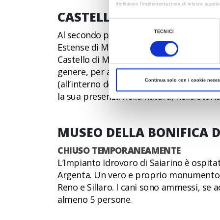
dichiarato l’implementazione di misure supple
CASTELLO ESTENSE DI ME
Al fine di revocare il consenso prestato e vis
Selezione
TECNICI
Al secondo piano del Castello troviamo i
del
Estense di Mesola è un museo Pet Friendly,
consenso
Castello di Mesola è una delle Delizie de
genere, per aspetto fisico e comportame
Continua solo con i cookie neces
(all’interno della Riserva gli animali no
la sua presenza nella natura, nella storia
MUSEO DELLA BONIFICA D
CHIUSO TEMPORANEAMENTE
L’Impianto Idrovoro di Saiarino è ospitat
Argenta. Un vero e proprio monumento di 
Reno e Sillaro. I cani sono ammessi, se 
almeno 5 persone.