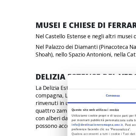
MUSEI E CHIESE DI FERRA
Nel Castello Estense e negli altri musei 
Nel Palazzo dei Diamanti (Pinacoteca Na
Shoah), nello Spazio Antonioni, nella Catt
DELIZIA ESTENSE DEL VER
La Delizia Estense del Verginese è un ant
compagna, Laura Dianti. La Delizia ospit
Consenso
rinvenuti in una piccola necropoli vicina
quattro zampe sono i benvenuti; vengono a
Questo sito web utilizza i cookie
Utilizziamo cookie propri e di terze parti per f
con alberi da frutto, fiori e sentieri do
per mostrarti pubblicità personalizzata sulla b
possono accedere a tutti gli spazi museal
info@destinazioneromagna.emr.it
. Puoi ac
preferenze facendo clic su “Personalizza”.
Qualora acconsenti a tutti i cookie i Tuoi da