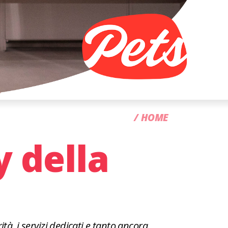
CC
HOME
y della
tà, i servizi dedicati e tanto ancora