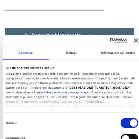
Consenso
Dettagli
Informazioni sui cookie
Questo sito web utilizza i cookie
Utilizziamo cookie propri e di terze parti per finalità: tecniche (necessari per la
navigazione), analitiche (per le statistiche) e cookie traccianti / di profilazione (relativi alle
Tue preferenze) per mostrarti pubblicità personalizzata sulla base della navigazione delle
pagine del sito. Il titolare del trattamento è “
DESTINAZIONE TURISTICA ROMAGNA
”,
contattabile all'email:
info@destinazioneromagna.emr.it
. Puoi accettare tutti i cookie
premendo il pulsante “Accetta tutti i cookie”, proseguire cliccando su “Usa solo i cookie
necessari" o gestire le tue preferenze facendo clic su “Personalizza”.
Qualora acconsenti a tutti i cookie i Tuoi dati potranno essere trasferiti da Google in USA,
Paese che attualmente non fornisce garanzie idonee per il trattamento dei Tuoi dati. Google
ha dichiarato l’implementazione di misure supplementari di sicurezza a Tutela dei
Selezione
navigatori, che abbiamo valutato essere sufficienti.
TECNICI
del
Al fine di revocare il consenso prestato e visualizzare le informazioni complete sul
consenso
trattamento dati clicca qui:
Cookie Policy
PREFERENZE