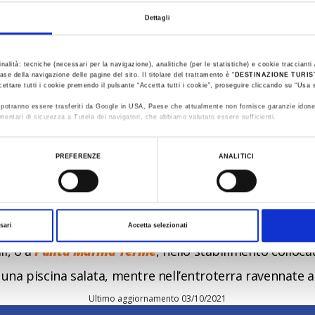
Dettagli
e richiede la massima concentrazione. Prima di ogni tiro 
raggiungere il suo obiettivo.
inalità: tecniche (necessari per la navigazione), analitiche (per le statistiche) e cookie traccianti /
atezza necessarie ad affrontare con successo tutte le 
ase della navigazione delle pagine del sito. Il titolare del trattamento è “
DESTINAZIONE TURI
sorgono infatti in
una terra ricca di acque termali
, 
cettare tutti i cookie premendo il pulsante “Accetta tutti i cookie”, proseguire cliccando su “Usa s
ti potranno essere trasferiti da Google in USA, Paese che attualmente non fornisce garanzie idone
i
Ferrara
, con un breve viaggio in auto si possono
mentari di sicurezza a Tutela dei navigatori, che abbiamo valutato essere sufficienti.
Parco del Delta del Po
. A pochi minuti di auto da
Forlì
ualizzare le informazioni complete sul trattamento dati clicca qui:
Cookie Policy
re
percorsi benessere
disponibili anche di sera.
PREFERENZE
ANALITICI
ntinesi
sorgono invece
i centri termali di
Bagno di 
romagnola, quelli i
n provincia di
Rimini
e
Ravenna
, 
sari
Accetta selezionati
che i golfisti possono sperimentare a
Riminiterme
con l
i, o a
Punta Marina Terme
, nello stabilimento colloca
a piscina salata, mentre nell’entroterra ravennate 
Ultimo aggiornamento 03/10/2021