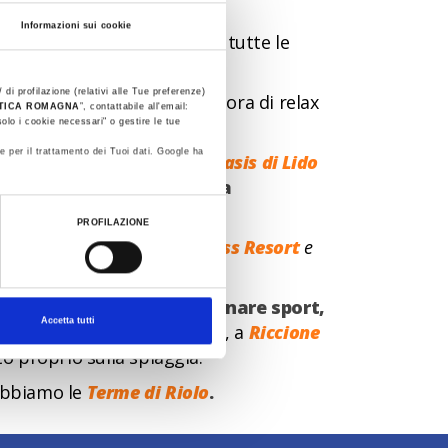
Informazioni sui cookie
il golfista deve raccogliere tutte le
 di profilazione (relativi alle Tue preferenze)
buche è concedersi qualche ora di relax
STICA ROMAGNA
”, contattabile all'email:
benefiche per la salute.
olo i cookie necessari" o gestire le tue
e per il trattamento dei Tuoi dati. Google ha
 raggiungere le
Thermae Oasis di Lido
c’è
Castrocaro Terme
, perla
PROFILAZIONE
Romagna
(
Euroterme Wellness Resort
e
la vacanza golf può combinare sport,
Accetta tutti
a sua piscina d’acqua salata, a
Riccione
to proprio sulla spiaggia.
abbiamo le
Terme di Riolo
.