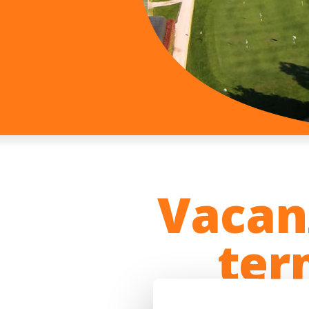
Vacan
ter
Passione sportiva