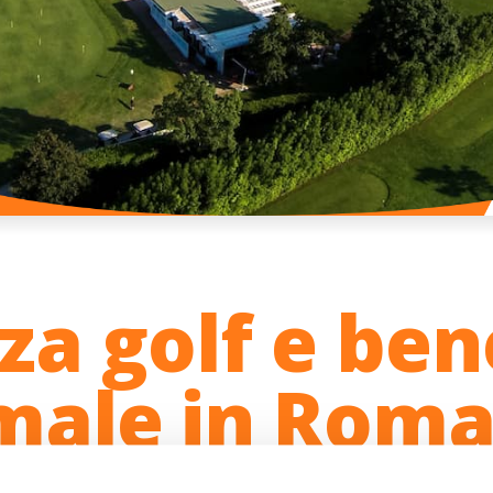
za golf e ben
male in Rom
 e relax allo stato puro, il binomio perfetto per il pros