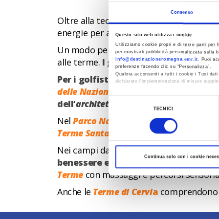
Consenso
Oltre alla tecnica, il golf è uno sport ch
energie per assestare il tiro perfetto e 
Questo sito web utilizza i cookie
Utilizziamo cookie propri e di terze parti per f
Un modo per trovare la calma e la rilass
per mostrarti pubblicità personalizzata sulla b
alle terme.
I golf club della Romagna 
info@destinazioneromagna.emr.it
. Puoi ac
preferenze facendo clic su “Personalizza”.
Qualora acconsenti a tutti i cookie i Tuoi da
Per i golfisti che scelgono le buche d
dichiarato l’implementazione di misure supple
delle Nazioni
, immerse nella natura del
Al fine di revocare il consenso prestato e vis
dell’
architettura razionalista
, che off
Selezione
TECNICI
del
Nel
Parco Nazionale delle Foreste Case
consenso
Terme Santa Agnese
).
Nei campi da golf più vicini alla Riviera 
Continua solo con i cookie neces
benessere e mare
. Un mix rilassante 
Terme
con massaggi e percorsi sensorial
Anche le
Terme di Cervi
a
comprendono un