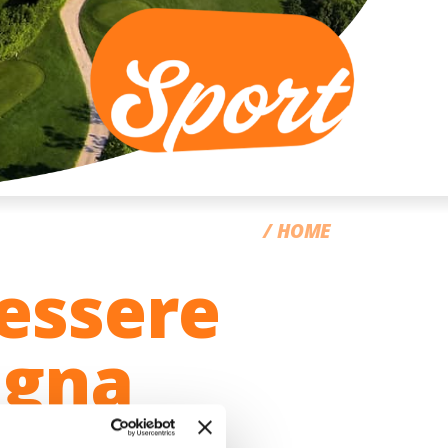
CC
HOME
essere
agna
simo viaggio golf